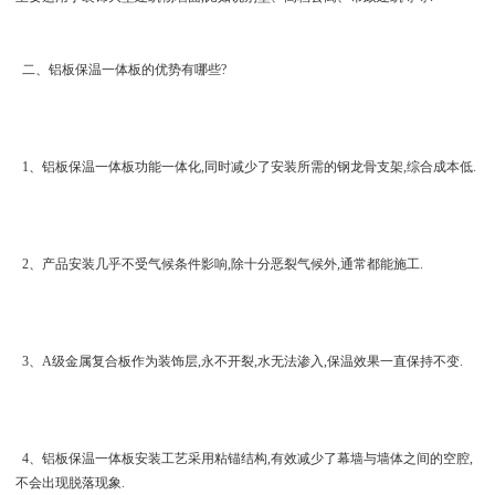
二、铝板保温一体板的优势有哪些?
1、铝板保温一体板功能一体化,同时减少了安装所需的钢龙骨支架,综合成本低.
2、产品安装几乎不受气候条件影响,除十分恶裂气候外,通常都能施工.
3、A级金属复合板作为装饰层,永不开裂,水无法渗入,保温效果一直保持不变.
4、铝板保温一体板安装工艺采用粘锚结构,有效减少了幕墙与墙体之间的空腔,
不会出现脱落现象.