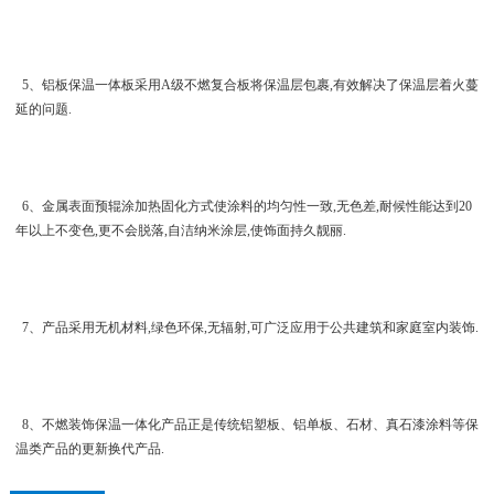
5、铝板保温一体板采用A级不燃复合板将保温层包裹,有效解决了保温层着火蔓
延的问题.
6、金属表面预辊涂加热固化方式使涂料的均匀性一致,无色差,耐候性能达到20
年以上不变色,更不会脱落,自洁纳米涂层,使饰面持久靓丽.
7、产品采用无机材料,绿色环保,无辐射,可广泛应用于公共建筑和家庭室内装饰.
8、不燃装饰保温一体化产品正是传统铝塑板、铝单板、石材、真石漆涂料等保
温类产品的更新换代产品.