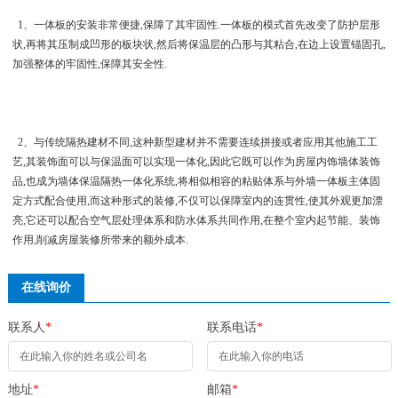
1、一体板的安装非常便捷,保障了其牢固性.一体板的模式首先改变了防护层形
状,再将其压制成凹形的板块状,然后将保温层的凸形与其粘合,在边上设置锚固孔,
加强整体的牢固性,保障其安全性.
2、与传统隔热建材不同,这种新型建材并不需要连续拼接或者应用其他施工工
艺,其装饰面可以与保温面可以实现一体化,因此它既可以作为房屋内饰墙体装饰
品,也成为墙体保温隔热一体化系统,将相似相容的粘贴体系与外墙一体板主体固
定方式配合使用,而这种形式的装修,不仅可以保障室内的连贯性,使其外观更加漂
亮,它还可以配合空气层处理体系和防水体系共同作用,在整个室内起节能、装饰
作用,削减房屋装修所带来的额外成本.
在线询价
联系人
*
联系电话
*
地址
*
邮箱
*