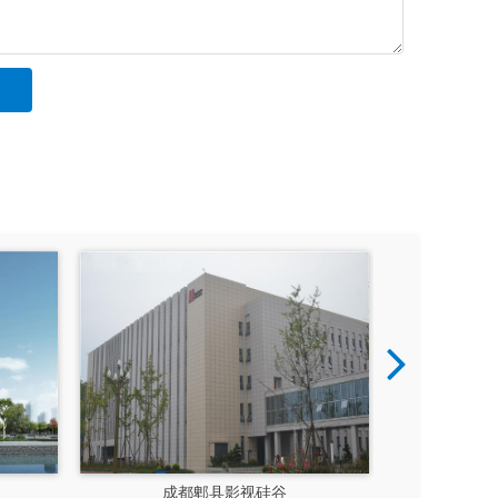
成都郫县影视硅谷
新都