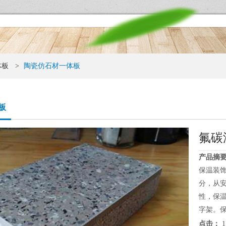
体板
>
陶瓷仿石材一体板
板
氟碳
产品摘要
保温装
分，从
性，保
字架。保
点击：
1