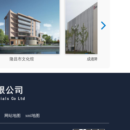
成都郫县影视硅谷
新都
网站地图
xml地图