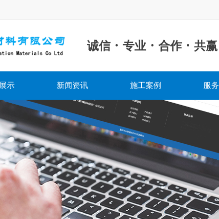
·
·
·
诚信
专业
合作
共赢
展示
新闻资讯
施工案例
服务