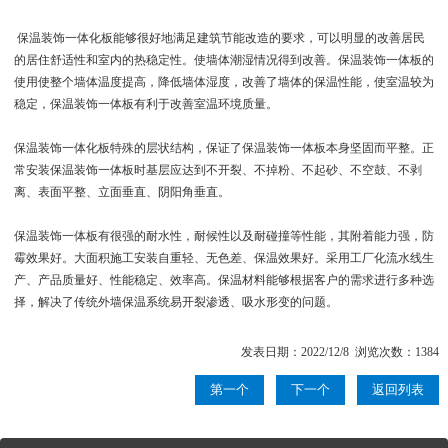
保温装饰一体化板能够很好地满足建筑节能改造的要求，可以明显的改善居民
的居住舒适性和室内的热稳定性。使墙体潮湿情况得到改善。保温装饰一体板的
使用使整个墙体温度提高，降低墙体湿度，改善了墙体的保温性能，使室温较为
稳定，保温装饰一体板有利于改善室温环境质量。
保温装饰一体化板特殊的层状结构，保证了保温装饰一体板本身坚固而平整。正
常安装保温装饰一体板时基层应达到不开裂、不掉粉、不起砂、不空鼓、不剥
离、表面平整、立面垂直、阴阳角垂直。
保温装饰一体板有很强的耐水性，耐候性以及耐碰撞等性能，其附着能力强，防
霉效果好。大面积施工安装自重轻、无色差、保温效果好。采用工厂化流水线生
产、产品质量好、性能稳定、效率高。保温材料能够根据客户的需求进行多种选
择，解决了传统外墙保温系统易开裂渗透、吸水形变的问题。
发表日期：2022/12/8 浏览次数：1384
第一个
下一个
返回列表