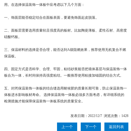
用。在选择保温装饰一体板中应考虑以下几个方面：
一、饰面层能否稳定结合在面板表面，要避免饰面起皮脱落。
二、面板层需要选用质量轻且强度高的板材。比如陶瓷薄板、柔性石材、高密度
硅酸钙板。
三、保温材料的选择是否合理，能否达到A级阻燃效果，推荐使用无机复合不燃
保温板。
四、固定方式是否科学、合理、牢固，粘结砂浆能否把墙体基层与保温装饰一体
板合为一体，长时间保持高强度粘结。一般推荐使用粘接加锚固的结合方式。
五、封闭保温装饰一体板的结合缝选用耐候胶的质量长期可靠，防止保温装饰一
体板进水影响板材寿命。 选择保温装饰一体板必须多方面考虑，有详细系统的
检测措施才能保障保温装饰一体板系统的质量安全。
发表日期：2022/12/7 浏览次数：1428
上一个
下一个
返回列表